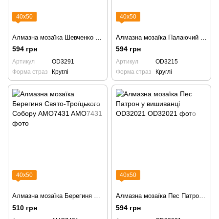
40х50
40х50
Алмазна мозаїка Шевченко арт "не те щоб дуже зажурився" OD3291
Алмазна мозаїка Палаючий кремль OD3215
594 грн
594 грн
Артикул
OD3291
Артикул
OD3215
Форма страз
Круглі
Форма страз
Круглі
40х50
40х50
Алмазна мозаїка Берегиня Свято-Троїцького Собору AMO7431
Алмазна мозаїка Пес Патрон у вишиванці OD32021
510 грн
594 грн