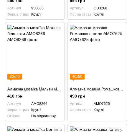
450 грн
594 грн
Артикул
956066
Артикул
OD3268
Форма страз
Круглі
Форма страз
Круглі
30х40
40х50
Алмазна мозаїка Мальви біля хати AMO8266
Алмазна мозаїка Ромашкове поле AMO7625
410 грн
490 грн
Артикул
AMO8266
Артикул
AMO7625
Форма страз
Круглі
Форма страз
Круглі
Основа
На підрамнику