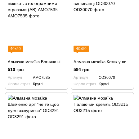
40х50
40х50
Алмазна мозаїка Вогняна ніжність з голограмними стразами (АВ) AMO7535
Алмазна мозаїка Котик у вишиванці OD30070
510 грн
594 грн
Артикул
AMO7535
Артикул
OD30070
Форма страз
Круглі
Форма страз
Круглі