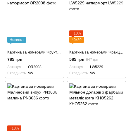
−10%
Новинка
40х80
Картина за номерами Фруктове розмаїття OR2008 натюрморт
Картина за номерами Французький сніданок LW5229 натюрморт
785 грн
585 грн
647 грн
Артикул
OR2008
Артикул
LW5229
Складність
5/5
Складність
5/5
−13%