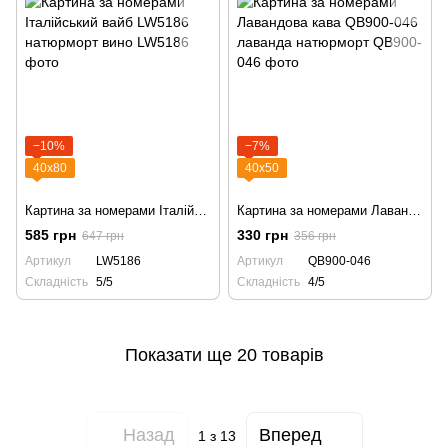
−10%
−7%
40х80
40х50
Картина за номерами Італійський вайб LW5186 натюрморт вино
Картина за номерами Лавандова кава QB900-046 лаванда натюрморт
585 грн
330 грн
647 грн
356 грн
Артикул
LW5186
Артикул
QB900-046
Складність
5/5
Складність
4/5
Показати ще 20 товарів
Назад
Вперед
1
з 13