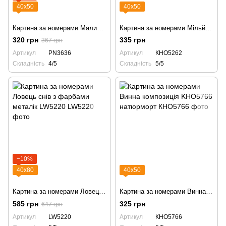
40х50
40х50
Картина за номерами Малиновий вибух PN3636 малина
Картина за номерами Мільйон доларів з фарбами металік extra KHO5262
320 грн
335 грн
367 грн
Артикул
PN3636
Артикул
КНО5262
Складність
4/5
Складність
5/5
−10%
40х80
40х50
Картина за номерами Ловець снів з фарбами металік LW5220
Картина за номерами Винна композиція KHO5766 натюрморт
585 грн
325 грн
647 грн
Артикул
LW5220
Артикул
КНО5766