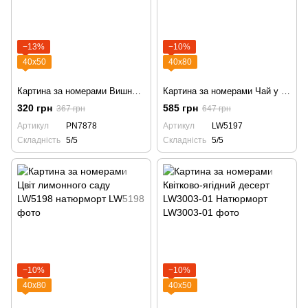
−13%
−10%
40х50
40х80
Картина за номерами Вишневий чай PN7878 вишня вишні
Картина за номерами Чай у лимонному саду LW5197 натюрморт
320 грн
585 грн
367 грн
647 грн
Артикул
PN7878
Артикул
LW5197
Складність
5/5
Складність
5/5
−10%
−10%
40х80
40х50