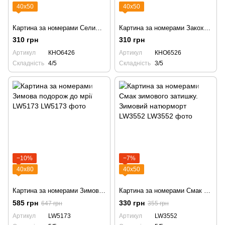
40х50
40х50
Картина за номерами Селище над річкою KHO6426
Картина за номерами Закохані котики KHO6526
310 грн
310 грн
Артикул
КНО6426
Артикул
КНО6526
Складність
4/5
Складність
3/5
−10%
−7%
40х80
40х50
Картина за номерами Зимова подорож до мрії LW5173
Картина за номерами Смак зимового затишку. Зимовий натюрморт LW3552
585 грн
330 грн
647 грн
355 грн
Артикул
LW5173
Артикул
LW3552