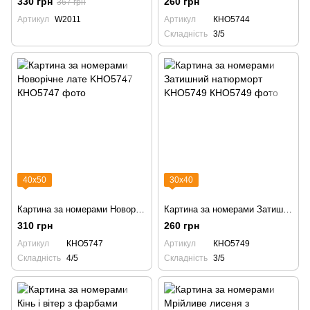
330 грн
260 грн
367 грн
Артикул
W2011
Артикул
КНО5744
Складність
3/5
40х50
30х40
Картина за номерами Новорічне лате KHO5747
Картина за номерами Затишний натюрморт KHO5749
310 грн
260 грн
Артикул
КНО5747
Артикул
КНО5749
Складність
4/5
Складність
3/5