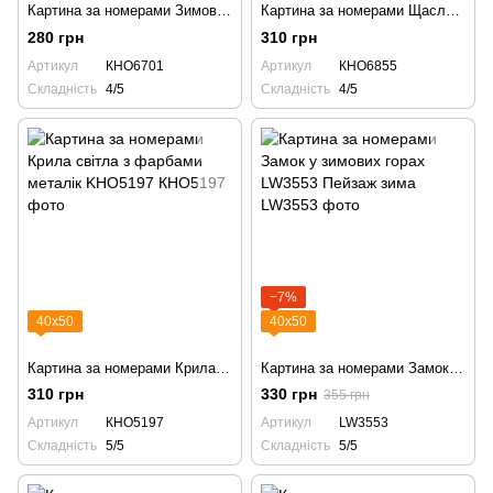
Картина за номерами Зимова гармонія KHO6701
Картина за номерами Щасливий песик KHO6855
280 грн
310 грн
Артикул
КНО6701
Артикул
КНО6855
Складність
4/5
Складність
4/5
−7%
40х50
40х50
Картина за номерами Крила світла з фарбами металік KHO5197
Картина за номерами Замок у зимових горах LW3553 Пейзаж зима
310 грн
330 грн
355 грн
Артикул
КНО5197
Артикул
LW3553
Складність
5/5
Складність
5/5