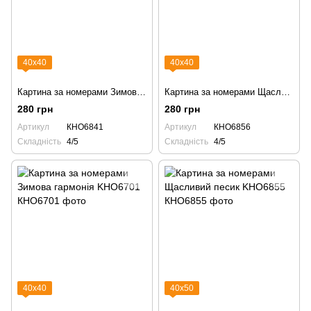
40х40
40х40
Картина за номерами Зимове білченя KHO6841
Картина за номерами Щасливі співи KHO6856 пінгвіни
280 грн
280 грн
Артикул
КНО6841
Артикул
КНО6856
Складність
4/5
Складність
4/5
40х40
40х50