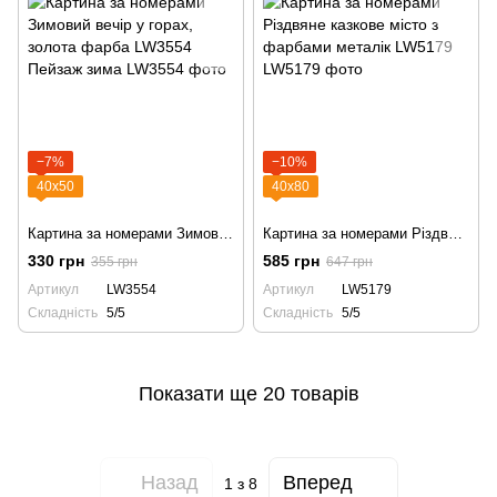
−7%
−10%
40х50
40х80
Картина за номерами Зимовий вечір у горах, золота фарба LW3554 Пейзаж зима
Картина за номерами Різдвяне казкове місто з фарбами металік LW5179
330 грн
585 грн
355 грн
647 грн
Артикул
LW3554
Артикул
LW5179
Складність
5/5
Складність
5/5
Показати ще 20 товарів
Назад
Вперед
1
з 8