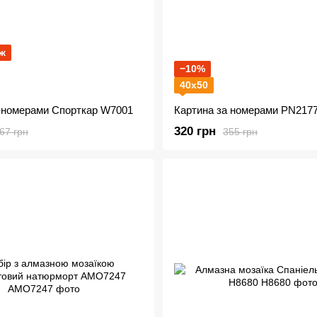
ж
−10%
40х50
а номерами Спорткар W7001
Картина за номерами PN2177
320 грн
67 грн
355 грн