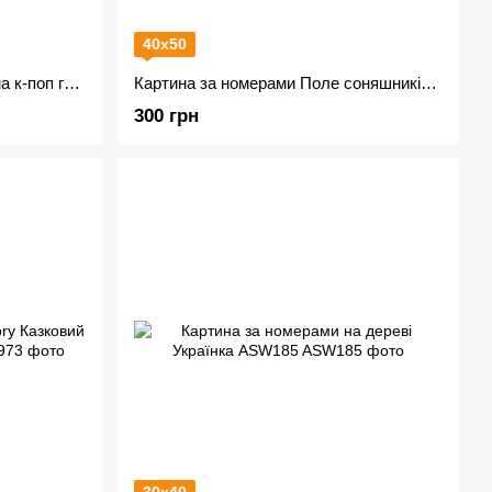
40х50
Картина за номерами Музична к-поп група КНО8388
Картина за номерами Поле соняшників AS1047 + лак
300 грн