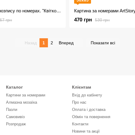
50х65
Набір для розпису по номерах. "Квіткові думки" 40*50см
470 грн
67 грн
530 грн
Назад
1
2
Вперед
Показати всі
Каталог
Клієнтам
Картини за номерами
Вхід до кабінету
Алмазна мозаїка
Про нас
Пазли
Оплата і доставка
Самовивіз
Обмін та повернення
Розпродаж
Контакти
Новини та акції