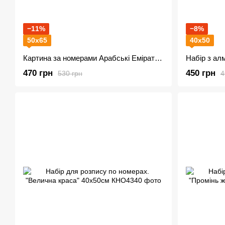
−11%
−8%
50х65
40х50
Картина за номерами Арабські Емірати AS1111 +лак
470 грн
450 грн
530 грн
4