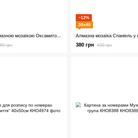
−12%
30х40
Набір з алмазною мозаїкою Оксамитовий натюрморт AMO7247
380 грн
90 грн
430 грн