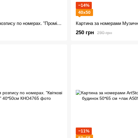
−14%
40х50
Набір для розпису по номерах. "Промінь життя" 40х50см
250 грн
290 грн
−11%