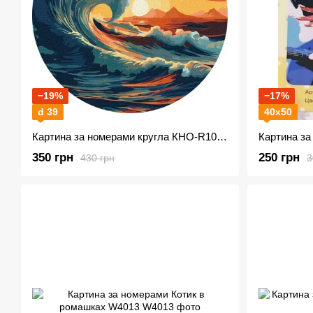
−19%
−17%
d 39
40х50
Картина за номерами кругла КНО-R1003 Лови хвилю d39см
350 грн
250 грн
430 грн
3