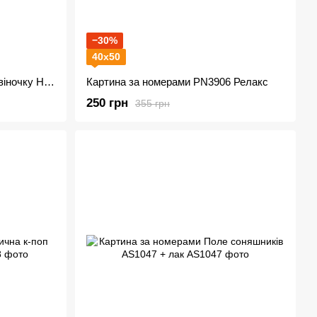
−30%
40х50
Алмазна мозаїка Спаніель у віночку H8680
Картина за номерами PN3906 Релакс
250 грн
355 грн