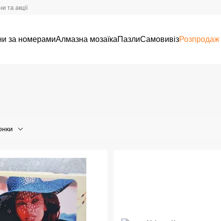
и та акції
ни за номерами
Алмазна мозаїка
Пазли
Самовивіз
Розпродаж
онки