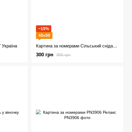
−15%
40х50
 Україна
Картина за номерами Сільський сніданок AS0974
300 грн
355 грн