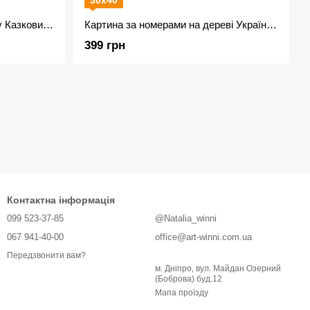
30х40
Картина за номерами ArtStory Казковий будинок 50*65 см +лак
Картина за номерами на дереві Українка ASW185
399 грн
Контактна інформація
099 523-37-85
@Natalia_winni
067 941-40-00
office@art-winni.com.ua
Передзвонити вам?
м. Дніпро, вул. Майдан Озерний
(Боброва) буд.12
Мапа проїзду