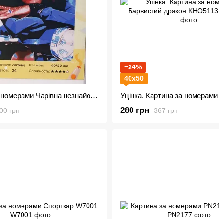
−24%
40х50
Картина за номерами Чарівна незнайомка OPT0581 кольорова схема
280 грн
00 грн
367 грн