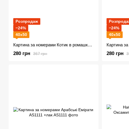
Розпродаж
Розпрода
−24%
−24%
40х50
40х50
Картина за номерами Котик в ромашках W4013
Картина з
280 грн
280 грн
367 грн
3