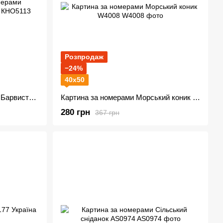
Розпродаж
−24%
40х50
Уцінка. Картина за номерами Барвистий дракон KHO5113
Картина за номерами Морський коник W4008
280 грн
367 грн