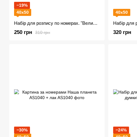
−19%
40х50
40х50
Набір для розпису по номерах. "Велична краса" 40x50см
250 грн
320 грн
310 грн
−30%
−24%