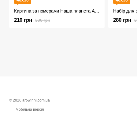
40х50
40х50
Картина за номерами Наша планета AS1040 + лак
210 грн
280 грн
300 грн
3
© 2026 art-winni.com.ua
Мобільна версія