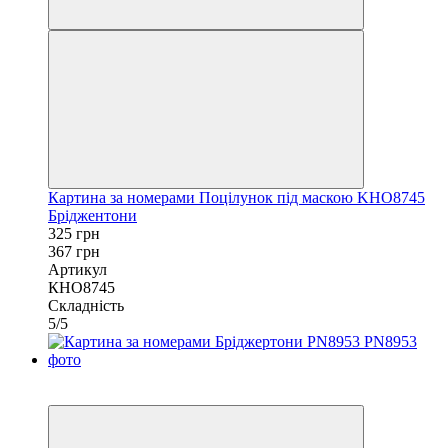
Картина за номерами Поцілунок під маскою KHO8745
Бріджентони
325 грн
367 грн
Артикул
КНО8745
Складність
5/5
−13%
40х50