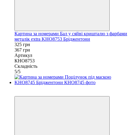
Картина за номерами Бал у сяйві кришталю з фарбами
металік extra KHO8753 Бріджентони
325 грн
367 грн
Артикул
КНО8753
Складність
5/5
−11%
40х50