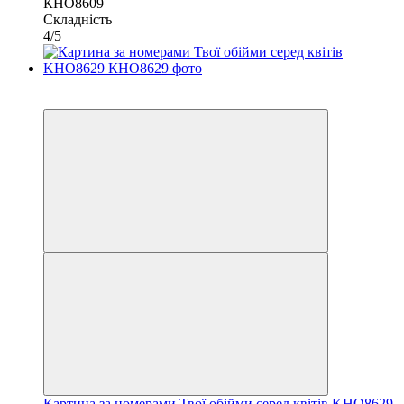
КНО8609
Складність
4/5
−9%
40х40
Картина за номерами Твої обійми серед квітів KHO8629