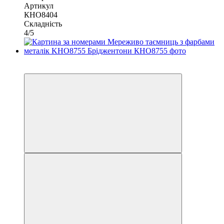
Артикул
КНО8404
Складність
4/5
−11%
40х50