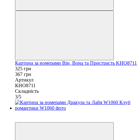
Картина за номерами Він, Вона та Пристрасть KHO8711
325 грн
367 грн
Артикул
КНО8711
Складність
3/5
−10%
40х50