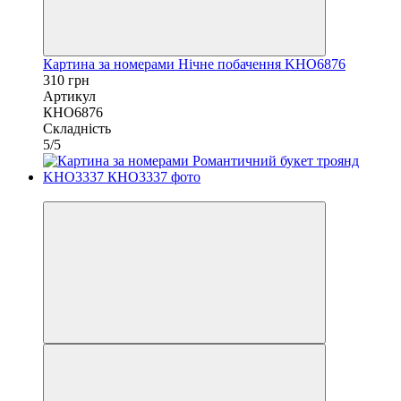
Картина за номерами Нічне побачення KHO6876
310 грн
Артикул
КНО6876
Складність
5/5
40х50