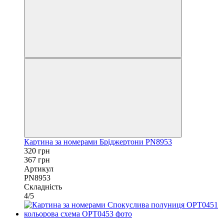
Картина за номерами Бріджертони PN8953
320 грн
367 грн
Артикул
PN8953
Складність
4/5
−18%