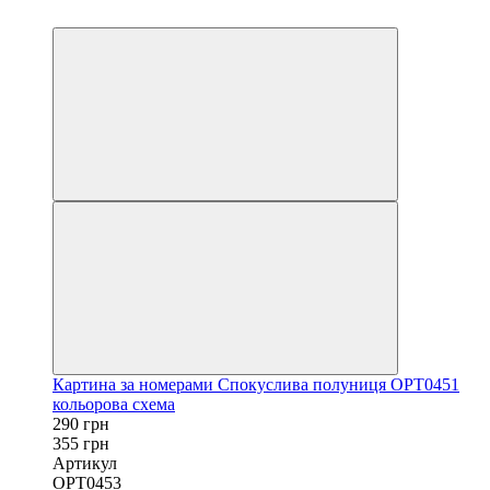
40х50
Картина за номерами Спокуслива полуниця OPT0451
кольорова схема
290 грн
355 грн
Артикул
OPT0453