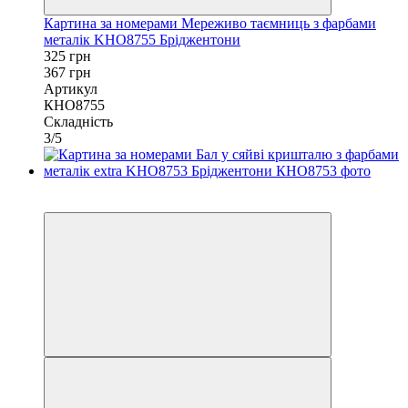
Картина за номерами Мереживо таємниць з фарбами
металік KHO8755 Бріджентони
325 грн
367 грн
Артикул
КНО8755
Складність
3/5
−11%
40х50