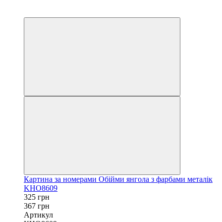
−11%
40х50
Картина за номерами Обійми янгола з фарбами металік
KHO8609
325 грн
367 грн
Артикул