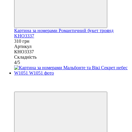
Картина за номерами Романтичний букет троянд
KHO3337
310 грн
Артикул
КНО3337
Складність
4/5
Хіт
−10%
40х50