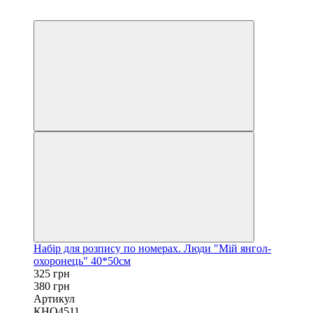
−14%
40х50
Набір для розпису по номерах. Люди "Мій янгол-
охоронець" 40*50см
325 грн
380 грн
Артикул
КНО4511