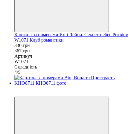
Картина за номерами Ян і Лейна. Секрет небес Реквієм
W1071 Клуб романтики
330 грн
367 грн
Артикул
W1071
Складність
4/5
−11%
40х50