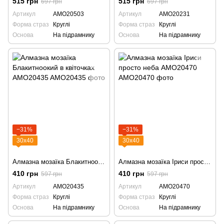
515 грн
515 грн
697 грн
697 грн
Артикул
AMO20503
Артикул
AMO20231
Форма страз
Круглі
Форма страз
Круглі
Основа
На підрамнику
Основа
На підрамнику
−31%
−31%
30х40
30х40
Алмазна мозаїка Блакитноокий в квіточках AMO20435
Алмазна мозаїка Іриси просто неба AMO20470
410 грн
410 грн
597 грн
597 грн
Артикул
AMO20435
Артикул
AMO20470
Форма страз
Круглі
Форма страз
Круглі
Основа
На підрамнику
Основа
На підрамнику