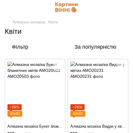
Алмазна мозаїка
Квіти
Квіти
Фільтр
За популярністю
−26%
−26%
40х50
40х50
Алмазна мозаїка Букет блакитних квітів AMO20503
Алмазна мозаїка Видри у квітаx AMO20231