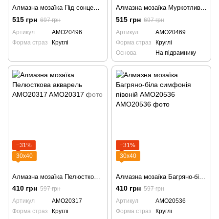
Алмазна мозаїка Під сонцем пелюсток AMO20496
Алмазна мозаїка Муркотливе сонце AMO20469
515 грн
515 грн
697 грн
697 грн
Артикул
AMO20496
Артикул
AMO20469
Форма страз
Круглі
Форма страз
Круглі
Основа
На підрамнику
−31%
−31%
30х40
30х40
Алмазна мозаїка Пелюсткова акварель AMO20317
Алмазна мозаїка Багряно-біла симфонія півоній AMO20536
410 грн
410 грн
597 грн
597 грн
Артикул
AMO20317
Артикул
AMO20536
Форма страз
Круглі
Форма страз
Круглі