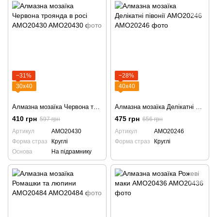
−31%
−28%
30х40
40х40
Алмазна мозаїка Червона троянда в росі AMO20430
Алмазна мозаїка Делікатні півонії AMO20246
410 грн
475 грн
597 грн
656 грн
Артикул
AMO20430
Артикул
AMO20246
Форма страз
Круглі
Форма страз
Круглі
Основа
На підрамнику