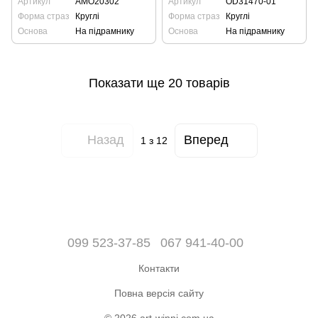
Артикул
AMO20302
Артикул
OD31470-01
Форма страз
Круглі
Форма страз
Круглі
Основа
На підрамнику
Основа
На підрамнику
Показати ще 20 товарів
Назад
Вперед
1
з 12
099 523-37-85
067 941-40-00
Контакти
Повна версія сайту
© 2026 art-winni.com.ua