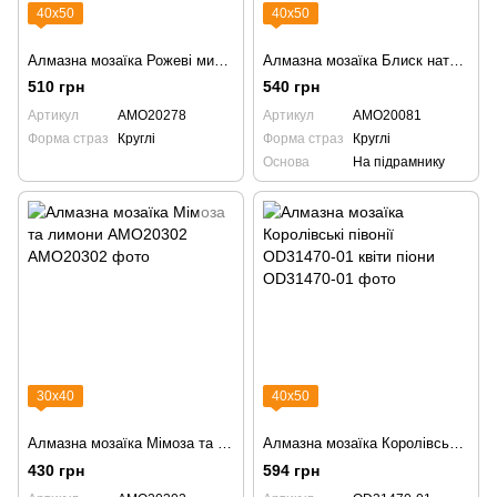
40х50
40х50
Алмазна мозаїка Рожеві миті насолоди AMO20278 натюрморт вино півонія
Алмазна мозаїка Блиск натхнення AMO20081
510 грн
540 грн
Артикул
AMO20278
Артикул
AMO20081
Форма страз
Круглі
Форма страз
Круглі
Основа
На підрамнику
30х40
40х50
Алмазна мозаїка Мімоза та лимони AMO20302
Алмазна мозаїка Королівські півонії OD31470-01 квіти піони
430 грн
594 грн