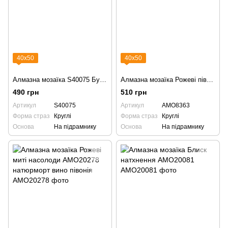
40х50
40х50
Алмазна мозаїка S40075 Букет ірисів і тюльпанів
Алмазна мозаїка Рожеві півонії під дощем AMO8363
490 грн
510 грн
Артикул
S40075
Артикул
AMO8363
Форма страз
Круглі
Форма страз
Круглі
Основа
На підрамнику
Основа
На підрамнику