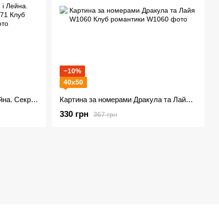
−10%
40х50
Картина за номерами Ян і Лейна. Секрет небес Реквієм W1071 Клуб романтики
Картина за номерами Дракула та Лайя W1060 Клуб романтики
330 грн
367 грн