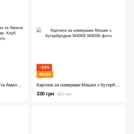
−10%
40х50
Картина за номерами Рейтан та Амала W1070 Калі: Поклик темряви, Клуб романтики
Картина за номерами Мишки з бутербродом W4006
330 грн
367 грн