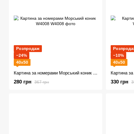
Розпродаж
Розпрода
−24%
−10%
40х50
40х50
Картина за номерами Морський коник W4008
Картина за
280 грн
330 грн
367 грн
3