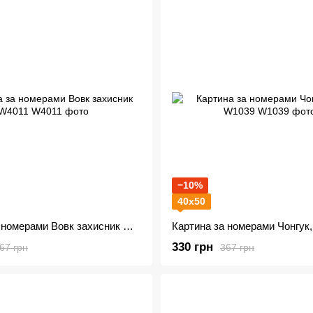
−10%
40х50
Картина за номерами Вовк захисник W4011
330 грн
67 грн
367 грн