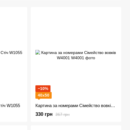
−10%
40х50
Стіч W1055
Картина за номерами Сімейство вовків W4001
330 грн
367 грн