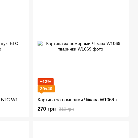
−13%
30х40
Картина за номерами Чонгук, БТС W1039
Картина за номерами Чіікава W1069 тваринки
270 грн
310 грн