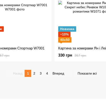
ж
Новинка
−10%
40х50
а номерами Спорткар W7001
330 грн
67 грн
367 грн
Назад
1
2
3
4
Вперед
Показати всі