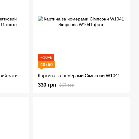
−10%
40х50
Картина за номерами Святковий затишок різдва W2011
Картина за номерами Сімпсони W1041 Simpsons
330 грн
367 грн