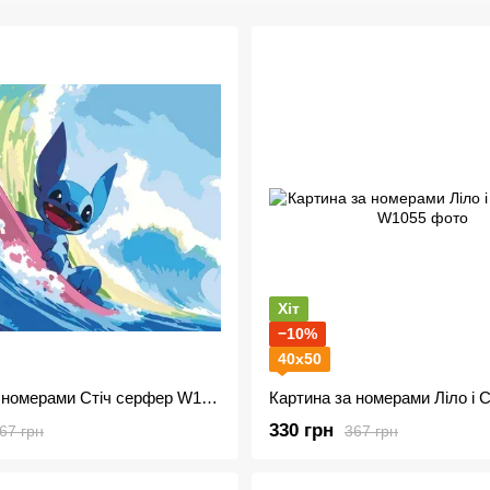
Хіт
−10%
40х50
Картина за номерами Стіч серфер W1022
Картина за номерами Ліло і 
330 грн
67 грн
367 грн