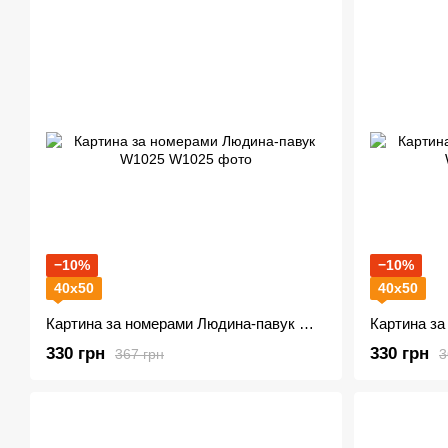
−10%
−10%
40х50
40х50
Картина за номерами Людина-павук W1025
330 грн
330 грн
367 грн
3