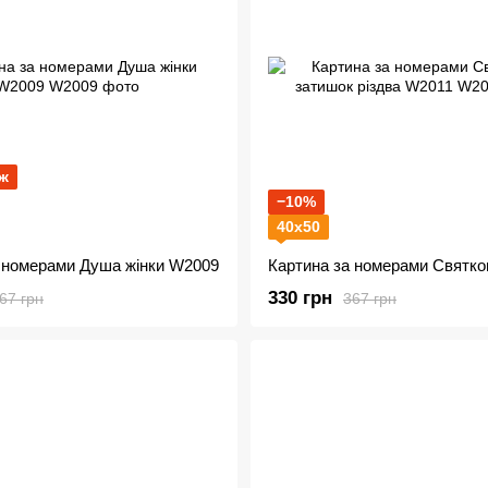
ж
−10%
40х50
 номерами Душа жінки W2009
330 грн
67 грн
367 грн