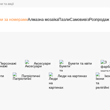
и та акції
ни за номерами
Алмазна мозаїка
Пазли
Самовивіз
Розпродаж
Персонажі
Аксесуари
Букети та квіти
ти
Патріотичні
Люди на картинах
Іко