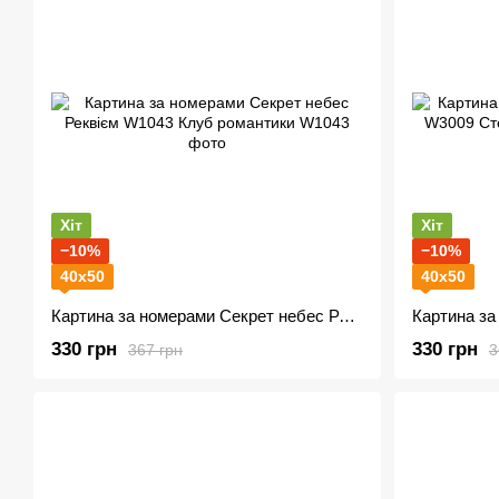
Хіт
Хіт
−10%
−10%
40х50
40х50
Картина за номерами Секрет небес Реквієм W1043 Клуб романтики
330 грн
330 грн
367 грн
3