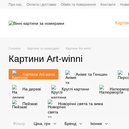
Перейти до основного контенту
Про нас
Оплата і доставка
Обмін та повернення
Контакти
Новин
Карти
Головна
Картини за номерами
Картини Art-winni
Картини Art-winni
Картини Art-winni
Аніме та Геншин
На дереві
Круглі картини
Натюрмор
Пейзажі
Новорічні свята та зима
Фільтр
Ціна, грн
Бренд
Іконки