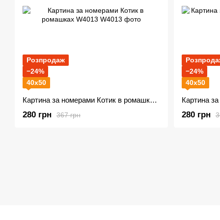
Розпродаж
Розпрода
−24%
−24%
40х50
40х50
Картина за номерами Котик в ромашках W4013
Картина з
280 грн
280 грн
367 грн
3