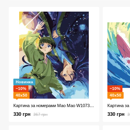
Новинка
−10%
−10%
40х50
40х50
Картина за номерами Мао Мао W1073 Аніме Монолог травниці
330 грн
330 грн
367 грн
3