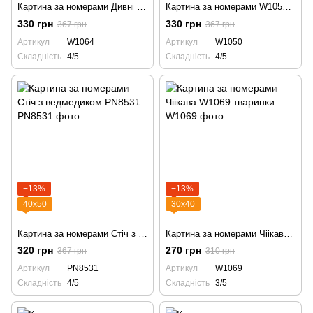
Картина за номерами Дивні дива W1064 Очень странные дела, Stranger Things
Картина за номерами W1050 Дивні дива, Очень странные дела, Stranger Things
330 грн
330 грн
367 грн
367 грн
Артикул
W1064
Артикул
W1050
Складність
4/5
Складність
4/5
−13%
−13%
40х50
30х40
Картина за номерами Стіч з ведмедиком PN8531
Картина за номерами Чіікава W1069 тваринки
320 грн
270 грн
367 грн
310 грн
Артикул
PN8531
Артикул
W1069
Складність
4/5
Складність
3/5