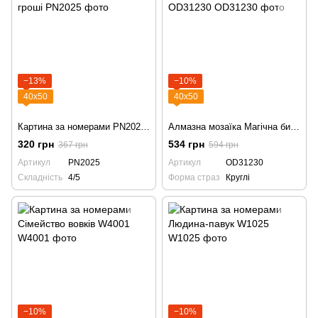
−13%
−10%
40х50
40х50
Картина за номерами PN2025 Скрудж Макдак гроші
Алмазна мозаїка Магічна битва: Сатору Годжо, Аніме OD31230
320 грн
534 грн
367 грн
594 грн
Артикул
PN2025
Артикул
OD31230
Складність
4/5
Форма страз
Круглі
−10%
−10%