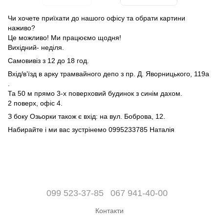
Чи хочете приїхати до нашого офісу та обрати картини
наживо?
Це можливо! Ми працюємо щодня!
Вихідний- неділя.
Самовивіз з 12 до 18 год.
Вхід/в’їзд в арку трамвайного депо з пр. Д. Яворницького, 119а
.
Та 50 м прямо 3-х поверховий будинок з синім дахом.
2 поверх, офіс 4.
З боку Озьорки також є вхід: на вул. Боброва, 12.
Набирайте і ми вас зустрінемо 0995233785 Наталія
099 523-37-85
067 941-40-00
Контакти