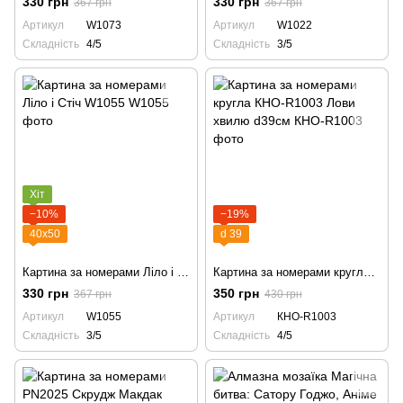
330 грн
330 грн
367 грн
367 грн
Артикул
W1073
Артикул
W1022
Складність
4/5
Складність
3/5
Хіт
−10%
−19%
40х50
d 39
Картина за номерами Ліло і Стіч W1055
Картина за номерами кругла КНО-R1003 Лови хвилю d39см
330 грн
350 грн
367 грн
430 грн
Артикул
W1055
Артикул
КНО-R1003
Складність
3/5
Складність
4/5