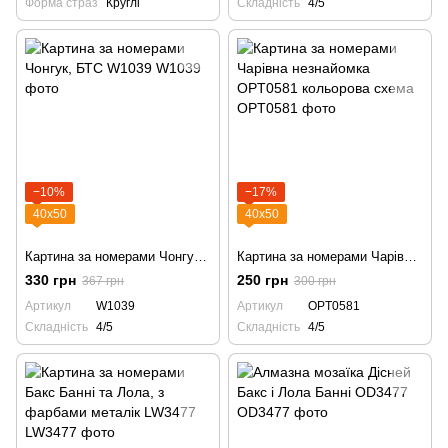
Форма страз
Круглі
Складність
4/5
−10%
−17%
40х50
40х50
Картина за номерами Чонгук, БТС W1039
Картина за номерами Чарівна незнайомка OPT0581 кольорова схема
330 грн
250 грн
367 грн
300 грн
Артикул
W1039
Артикул
OPT0581
Складність
4/5
Складність
4/5