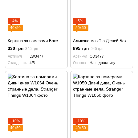
−4%
−5%
40х50
50х60
Картина за номерами Бакс Банні та Лола, з фарбами металік LW3477
Алмазна мозаїка Дісней Бакс і Лола Банні OD3477
330 грн
895 грн
345 грн
945 грн
Артикул
LW3477
Артикул
OD3477
Складність
4/5
Основа
На підрамнику
−10%
−10%
40х50
40х50