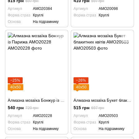
515 грн
410 грн
697 грн
597 грн
Артикул
AMO20384
Артикул
AMO20098
Форма страз
Круглі
Форма страз
Круглі
Основа
На підрамнику
−25%
−26%
40х50
40х50
Алмазна мозаїка Бонжур із Парижа AMO20228
Алмазна мозаїка Букет блакитних квітів AMO20503
540 грн
515 грн
720 грн
697 грн
Артикул
AMO20228
Артикул
AMO20503
Форма страз
Круглі
Форма страз
Круглі
Основа
На підрамнику
Основа
На підрамнику