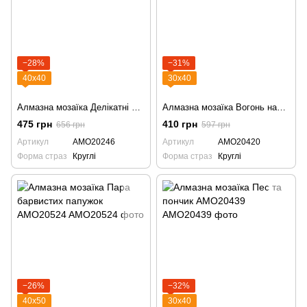
−28%
−31%
40х40
30х40
Алмазна мозаїка Делікатні півонії AMO20246
Алмазна мозаїка Вогонь надії AMO20420
475 грн
410 грн
656 грн
597 грн
Артикул
AMO20246
Артикул
AMO20420
Форма страз
Круглі
Форма страз
Круглі
−26%
−32%
40х50
30х40