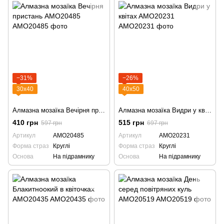
−31%
−26%
30х40
40х50
Алмазна мозаїка Вечірня пристань AMO20485
Алмазна мозаїка Видри у квітаx AMO20231
410 грн
515 грн
597 грн
697 грн
Артикул
AMO20485
Артикул
AMO20231
Форма страз
Круглі
Форма страз
Круглі
Основа
На підрамнику
Основа
На підрамнику