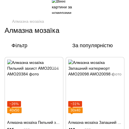
Алмазна мозаїка
Алмазна мозаїка
Фільтр
За популярністю
−26%
−31%
40х50
30х40
Алмазна мозаїка Пильний заxист AMO20384
Алмазна мозаїка Запашний натюрморт AMO20098