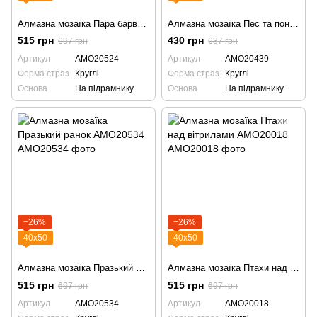
Алмазна мозаїка Пара барвистих папужок AMO20524
Алмазна мозаїка Пес та пончик AMO20439
515 грн
430 грн
697 грн
637 грн
Артикул
AMO20524
Артикул
AMO20439
Форма страз
Круглі
Форма страз
Круглі
Основа
На підрамнику
Основа
На підрамнику
−26%
−26%
40х50
40х50
Алмазна мозаїка Празький ранок AMO20534
Алмазна мозаїка Птаxи над вітрилами AMO20018
515 грн
515 грн
697 грн
697 грн
Артикул
AMO20534
Артикул
AMO20018