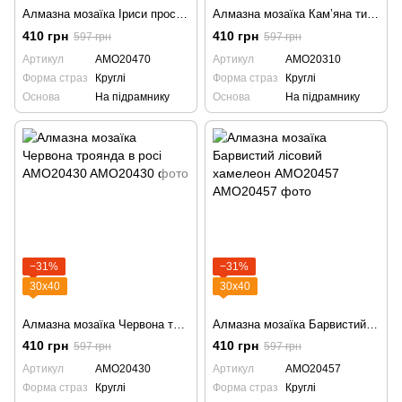
Алмазна мозаїка Іриси просто неба AMO20470
Алмазна мозаїка Кам’яна тиша AMO20310
410 грн
410 грн
597 грн
597 грн
Артикул
AMO20470
Артикул
AMO20310
Форма страз
Круглі
Форма страз
Круглі
Основа
На підрамнику
Основа
На підрамнику
−31%
−31%
30х40
30х40
Алмазна мозаїка Червона троянда в росі AMO20430
Алмазна мозаїка Барвистий лісовий хамелеон AMO20457
410 грн
410 грн
597 грн
597 грн
Артикул
AMO20430
Артикул
AMO20457
Форма страз
Круглі
Форма страз
Круглі