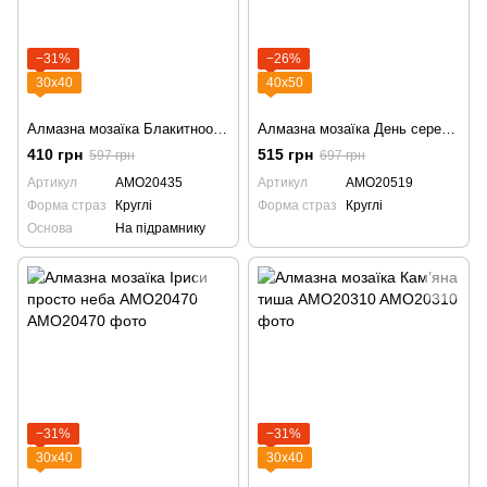
−31%
−26%
30х40
40х50
Алмазна мозаїка Блакитноокий в квіточках AMO20435
Алмазна мозаїка День серед повітряних куль AMO20519
410 грн
515 грн
597 грн
697 грн
Артикул
AMO20435
Артикул
AMO20519
Форма страз
Круглі
Форма страз
Круглі
Основа
На підрамнику
−31%
−31%
30х40
30х40