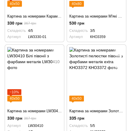
40х50
40х80
Картина за номерами Карамельні півонії LW3330-01 квіти піони
Картина за номерами М'які барви півонії з фарбами металік KHO3359
330 грн
530 грн
367 грн
Складність
4/5
Складність
3/5
Артикул
LW3330-01
Артикул
КНО3359
−10%
40х50
40х50
Картина за номерами LW30410 Білі півонії з фарбами металік
Картина за номерами Золотисті пелюстки півонії з фарбами металік extra KHO3372
330 грн
335 грн
367 грн
Артикул
LW30410
Складність
5/5