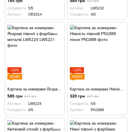
785 грн
585 грн
647 грн
Складність
5/5
Артикул
LW5232
Артикул
OR2014
Складність
4/5
−10%
−13%
40х80
40х50
Картина за номерами Яскраві півонії з фарбами металік LW5224
Картина за номерами Ніжність півоній PN1888 піони
585 грн
320 грн
647 грн
367 грн
Артикул
LW5224
Складність
4/5
Складність
4/5
Артикул
PN1888