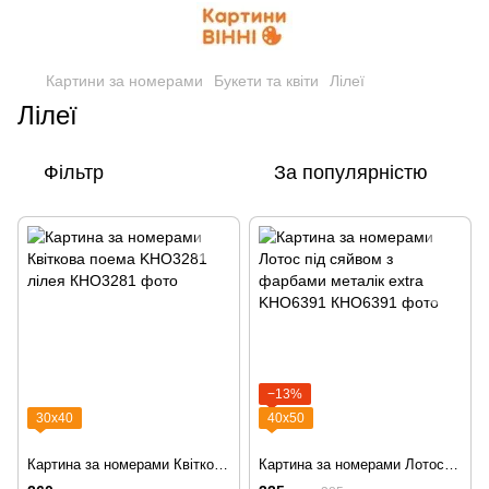
Картини за номерами
Букети та квіти
Лілеї
Лілеї
Фільтр
За популярністю
−13%
30х40
40х50
Картина за номерами Квіткова поема KHO3281 лілея
Картина за номерами Лотос під сяйвом з фарбами металік extra KHO6391