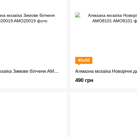
40х50
Алмазна мозаїка Зимове білченя AMO20019
490 грн