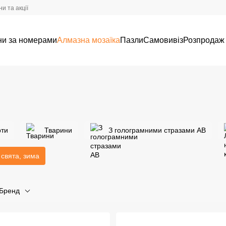
и та акції
ни за номерами
Алмазна мозаїка
Пазли
Самовивіз
Розпродаж
ти
Тварини
З голограмними стразами AB
 свята, зима
Бренд