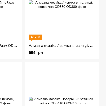
40х50
Алмазна мозаїка Зимовий пейзаж OD3096
Алмазна мозаїка Лисичка в гирлянді, новорічна OD380
594 грн