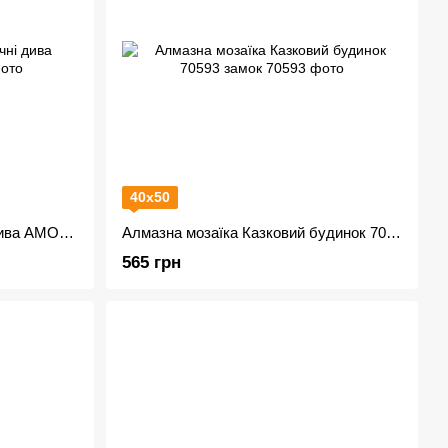
40х50
Алмазна мозаїка Новорічні дива AMO8101
Алмазна мозаїка Казковий будинок 70593 замок
565 грн