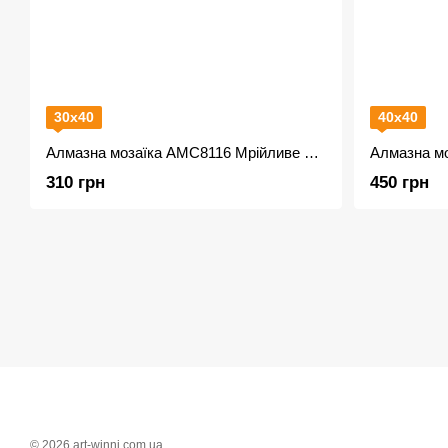
30х40
40х40
Алмазна мозаїка AMC8116 Мрійливе цуценя
310 грн
450 грн
© 2026 art-winni.com.ua