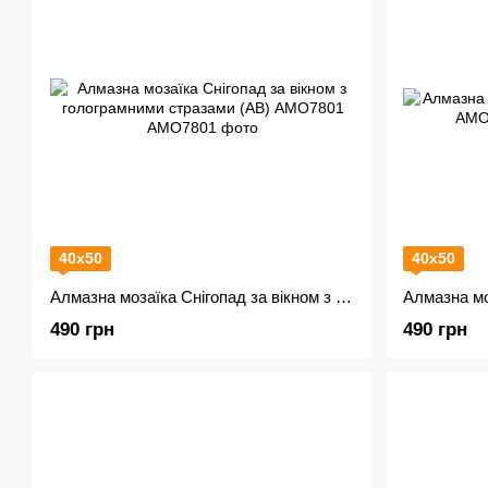
40х50
40х50
Алмазна мозаїка Снігопад за вікном з голограмними стразами (AB) AMO7801
490 грн
490 грн