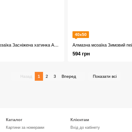
40х50
Алмазна мозаїка Засніжена хатинка AMO7388
594 грн
Назад
1
2
3
Вперед
Показати всі
Каталог
Клієнтам
Картини за номерами
Вхід до кабінету