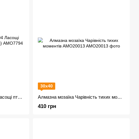
30х40
Алмазна мозаїка AMO7794 Ласощі пташок з гологр. стразами (AB)
Алмазна мозаїка Чарівність тихих моментів AMO20013
410 грн