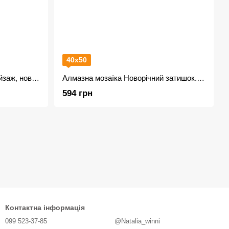
40х50
Алмазна мозаїка Зимовий пейзаж, новорічна OD3253
Алмазна мозаїка Новорічний затишок. пейзаж OD3416
594 грн
Контактна інформація
099 523-37-85
@Natalia_winni