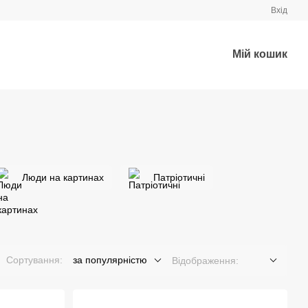
Вхід
Мій кошик
Люди на картинах
Патріотичні
Сортування:
за популярністю
Відображення: