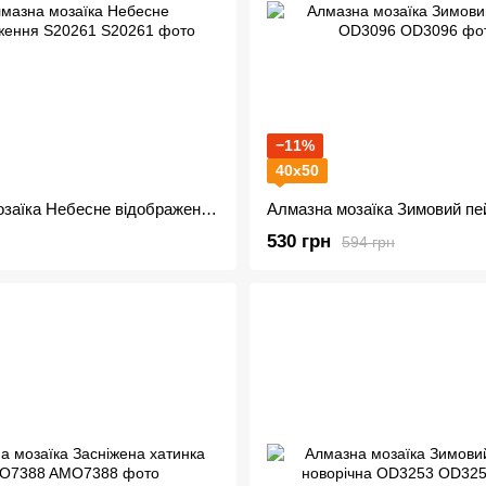
−11%
40х50
Алмазна мозаїка Небесне відображення S20261
530 грн
594 грн