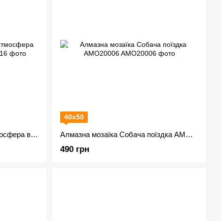
40х50
Алмазна мозаїка Зимова атмосфера вдома AMO20016
Алмазна мозаїка Собача поїздка AMO20006
490 грн