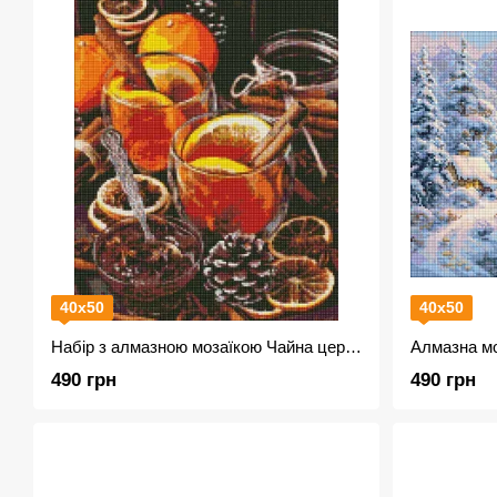
40х50
40х50
Набір з алмазною мозаїкою Чайна церемонія AMO7436
490 грн
490 грн