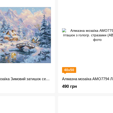
40х50
Алмазна мозаїка Зимовий затишок серед гір AMO20001
490 грн