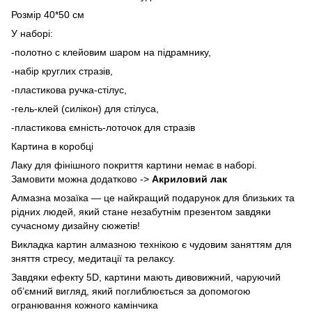
Розмір 40*50 см
У наборі:
-полотно с клейовим шаром на підрамнику,
-набір круглих стразів,
-пластикова ручка-стілус,
-гель-клей (силікон) для стілуса,
-пластикова ємність-лоточок для стразів
Картина в коробці
Лаку для фінішного покриття картини немає в наборі.
Замовити можна додатково ->
Акриловий лак
Алмазна мозаїка — це найкращий подарунок для близьких та
рідних людей, який стане незабутнім презентом завдяки
сучасному дизайну сюжетів!
Викладка картин алмазною технікою є чудовим заняттям для
зняття стресу, медитації та релаксу.
Завдяки ефекту 5D, картини мають дивовижний, чаруючий
об’ємний вигляд, який поглиблюється за допомогою
огранювання кожного камінчика