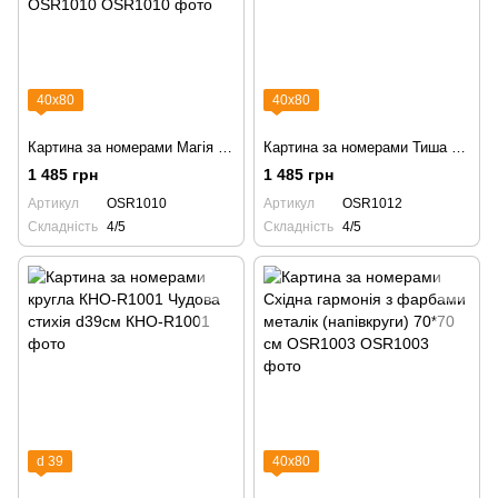
40х80
40х80
Картина за номерами Магія природи: суша і море з фарбами металік (напівкруги) 70*70 см OSR1010
Картина за номерами Тиша японської ночі (напівкруги) 70*70 см OSR1012
1 485 грн
1 485 грн
Артикул
OSR1010
Артикул
OSR1012
Складність
4/5
Складність
4/5
d 39
40х80