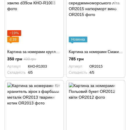
−19%
d 39
Новинка
Картина за номерами кругла КНО-R1003 Лови хвилю d39см
Картина за номерами Смаки середземноморського літа OR2015 натюрморт вино
350 грн
785 грн
430 грн
Артикул
КНО-R1003
Артикул
OR2015
Складність
4/5
Складність
4/5