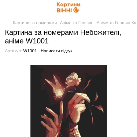
Картини за номерами
Аніме та Геншин
Аніме та Геншин Ка
Картина за номерами Небожителі,
аніме W1001
Артикул:
W1001
Написати відгук