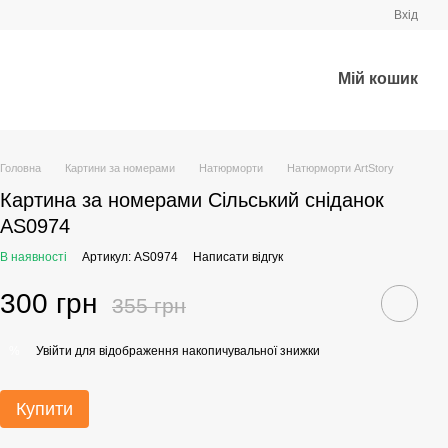
Вхід
Мій кошик
Головна
Картини за номерами
Натюрморти
Натюрморти ArtStory
Картина за номерами Сільський сніданок
AS0974
В наявності
Артикул: AS0974
Написати відгук
300 грн
355 грн
Увійти
для відображення накопичувальної знижки
%
Купити