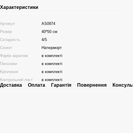
Характеристики
Артикул
AS0974
Розмір
40*50 см
Складність
4/5
Сюжет
Натюрморт
Фарби акрилові
в комплекті
Пензлики
в комплекті
Кріплення
в комплекті
Контрольний лист
в комплекті
Доставка
Оплата
Гарантія
Повернення
Консуль