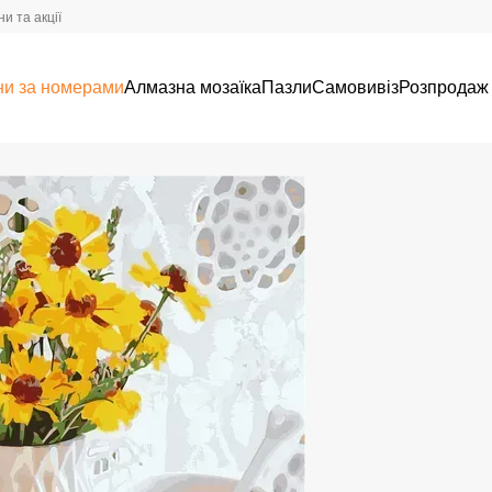
и та акції
ни за номерами
Алмазна мозаїка
Пазли
Самовивіз
Розпродаж