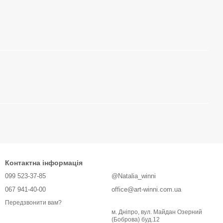
Контактна інформація
099 523-37-85
@Natalia_winni
067 941-40-00
office@art-winni.com.ua
Передзвонити вам?
м. Дніпро, вул. Майдан Озерний
(Боброва) буд.12