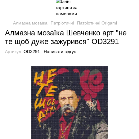
Алмазна мозаїка
Патріотичні
Патріотичні Origami
Алмазна мозаїка Шевченко арт "не
те щоб дуже зажурився" OD3291
Артикул:
OD3291
Написати відгук