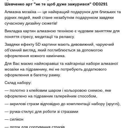
Шевченко арт "не те щоб дуже зажурився" OD3291
Алмазна мозаїка — це найкращий подарунок для близьких та
рідних людей, який стане незабутнім подарунком завдяки
сучасному дизайну сюжетів!
Викладка картин алмазною технікою є чудовим заняттям для
поняття стресу, медитації та релаксу.
Завдяки ефекту 5D картини мають дивовижний, чаруючий
об'ємний вигляд, який поглиблюється за допомогою
оформлення кожного камінчика.
Для Вас маємо найяскравіші та найгарніші набори алмазної
мозаїки на підрамнику, які не потребують додаткового
оформлення в багетну рамку.
Склад набору:
— полотно з клейовим шаром і кольоровою схемою, яке
оформлено на підрамник галерейним способом,
— акрилові стрази відповідно до комплектації набору (круглі),
— ручка-стилус для роботи зі стразами
— силікон
— лоток для сортування стразів,