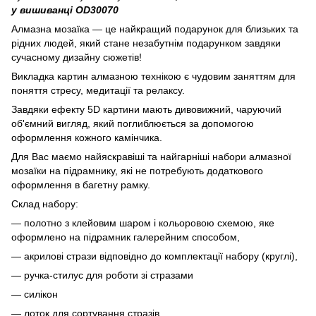
у вишиванці OD30070
Алмазна мозаїка — це найкращий подарунок для близьких та
рідних людей, який стане незабутнім подарунком завдяки
сучасному дизайну сюжетів!
Викладка картин алмазною технікою є чудовим заняттям для
поняття стресу, медитації та релаксу.
Завдяки ефекту 5D картини мають дивовижний, чаруючий
об'ємний вигляд, який поглиблюється за допомогою
оформлення кожного камінчика.
Для Вас маємо найяскравіші та найгарніші набори алмазної
мозаїки на підрамнику, які не потребують додаткового
оформлення в багетну рамку.
Склад набору:
— полотно з клейовим шаром і кольоровою схемою, яке
оформлено на підрамник галерейним способом,
— акрилові стрази відповідно до комплектації набору (круглі),
— ручка-стилус для роботи зі стразами
— силікон
— лоток для сортування стразів,