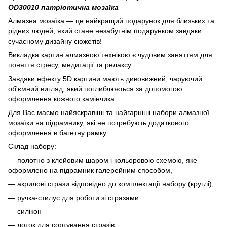
OD30010 патріотична мозаїка
Алмазна мозаїка — це найкращий подарунок для близьких та
рідних людей, який стане незабутнім подарунком завдяки
сучасному дизайну сюжетів!
Викладка картин алмазною технікою є чудовим заняттям для
поняття стресу, медитації та релаксу.
Завдяки ефекту 5D картини мають дивовижний, чаруючий
об'ємний вигляд, який поглиблюється за допомогою
оформлення кожного камінчика.
Для Вас маємо найяскравіші та найгарніші набори алмазної
мозаїки на підрамнику, які не потребують додаткового
оформлення в багетну рамку.
Склад набору:
— полотно з клейовим шаром і кольоровою схемою, яке
оформлено на підрамник галерейним способом,
— акрилові стрази відповідно до комплектації набору (круглі),
— ручка-стилус для роботи зі стразами
— силікон
— лоток для сортування стразів,