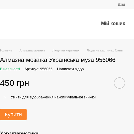
Вхід
Мій кошик
Головна
Алмазна мозаїка
Люди на картинах
Люди на картинах Санті
Алмазна мозаїка Українська муза 956066
В наявності
Артикул: 956066
Написати відгук
450 грн
Увійти
для відображення накопичувальної знижки
%
Купити
Характеристики