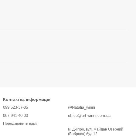
Контактна інформація
099 523-37-85
@Natalia_winni
067 941-40-00
office@art-winni.com.ua
Передзвонити вам?
м. Дніпро, вул. Майдан Озерний
(Боброва) буд.12