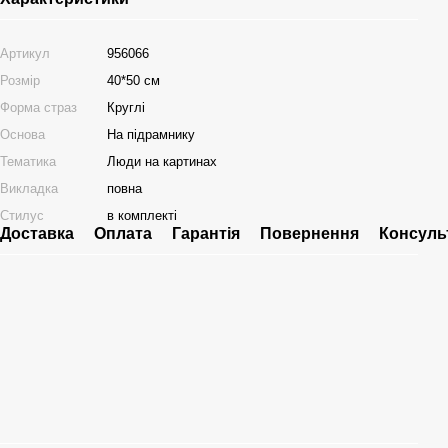
Артикул
956066
Розмір
40*50 см
Форма страз
Круглі
Основа
На підрамнику
Тематика
Люди на картинах
Викладка
повна
Стилус
в комплекті
Доставка
Оплата
Гарантія
Повернення
Консуль