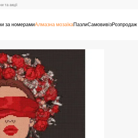
и та акції
ни за номерами
Алмазна мозаїка
Пазли
Самовивіз
Розпродаж