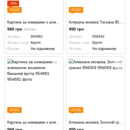
−8%
40х50
40х50
Картина за номерами з алмазною мозаїкою Космічна квітка 954981
Алмазна мозаїка Тоскана 956043 пейзаж
560 грн
450 грн
610 грн
Артикул
954981
Артикул
956043
Форма страз
Круглі
Форма страз
Круглі
Основа
На підрамнику
Основа
На підрамнику
40х50
40х50
Картина за номерами з алмазною мозаїкою Вишневі вуста 954881
Алмазна мозаїка Золотий гранат 956059
560 грн
450 грн