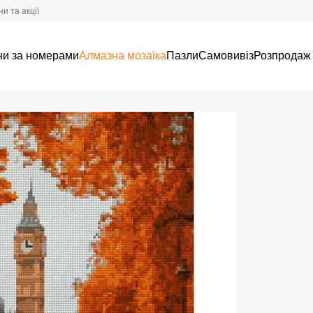
и та акції
ни за номерами
Алмазна мозаїка
Пазли
Самовивіз
Розпродаж