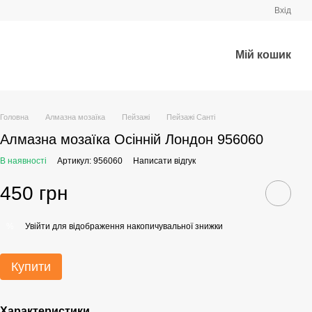
Вхід
Мій кошик
Головна
Алмазна мозаїка
Пейзажі
Пейзажі Санті
Алмазна мозаїка Осінній Лондон 956060
В наявності
Артикул: 956060
Написати відгук
450 грн
Увійти
для відображення накопичувальної знижки
%
Купити
Характеристики