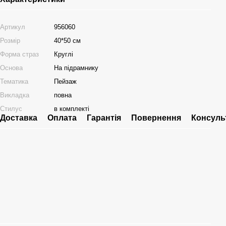
Артикул
956060
Розмір
40*50 см
Форма страз
Круглі
Основа
На підрамнику
Тематика
Пейзаж
Викладка
повна
Стилус
в комплекті
Доставка
Оплата
Гарантія
Повернення
Консуль