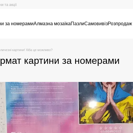
и та акції
ни за номерами
Алмазна мозаїка
Пазли
Самовивіз
Розпродаж
личезні картини! Хіба це можливо?
рмат картини за номерами