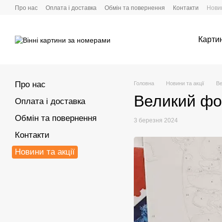
Перейти до основного контенту
Про нас
Оплата і доставка
Обмін та повернення
Контакти
Новин
Карти
Про нас
Головна
Новини та акції
Ве
Великий фо
Оплата і доставка
Обмін та повернення
3 березня 2024
Контакти
Новини та акції