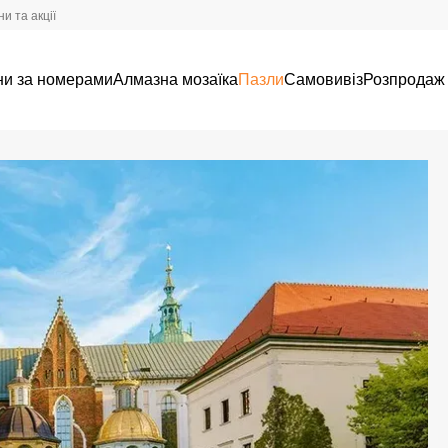
и та акції
ни за номерами
Алмазна мозаїка
Пазли
Самовивіз
Розпродаж