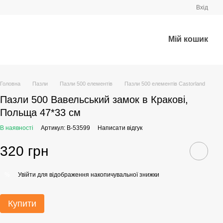
Вхід
Мій кошик
Головна
Пазли
Пазли 500 елементів
Пазли 500 елементів Castorland
Пазли 500 Вавельський замок в Кракові,
Польща 47*33 см
В наявності
Артикул: B-53599
Написати відгук
320 грн
Увійти
для відображення накопичувальної знижки
%
Купити