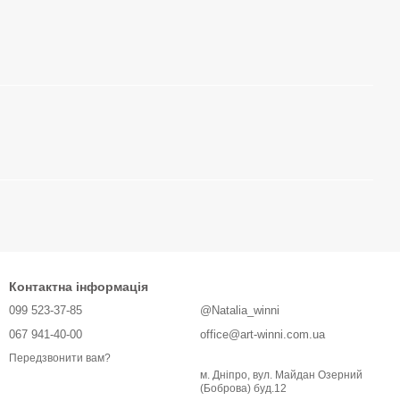
Контактна інформація
099 523-37-85
@Natalia_winni
067 941-40-00
office@art-winni.com.ua
Передзвонити вам?
м. Дніпро, вул. Майдан Озерний
(Боброва) буд.12