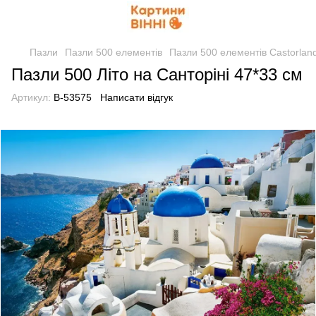
Пазли
Пазли 500 елементів
Пазли 500 елементів Castorlan
Пазли 500 Літо на Санторіні 47*33 см
Артикул:
B-53575
Написати відгук