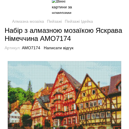
Алмазна мозаїка
Пейзажі
Пейзажі Ідейка
Набір з алмазною мозаїкою Яскрава
Німеччина AMO7174
Артикул:
AMO7174
Написати відгук