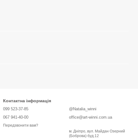
Контактна інформація
099 523-37-85
@Natalia_winni
067 941-40-00
office@art-winni.com.ua
Передзвонити вам?
м. Дніпро, вул. Майдан Озерний
(Боброва) буд.12