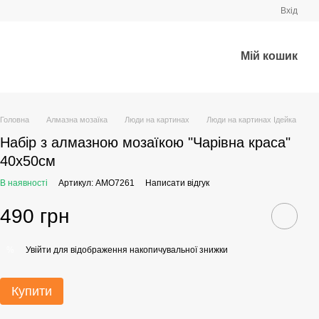
Вхід
Мій кошик
Головна
Алмазна мозаїка
Люди на картинах
Люди на картинах Ідейка
Набір з алмазною мозаїкою "Чарівна краса"
40х50см
В наявності
Артикул: AMO7261
Написати відгук
490 грн
Увійти
для відображення накопичувальної знижки
%
Купити