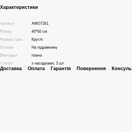
Характеристики
Артикул
AMO7261
Розмір
40*50 см
Форма страз
Круглі
Основа
На підрамнику
Викладка
повна
Стилус
з насадками, 3 шт
Доставка
Оплата
Гарантія
Повернення
Консуль