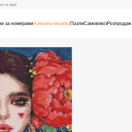
и та акції
ни за номерами
Алмазна мозаїка
Пазли
Самовивіз
Розпродаж