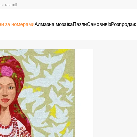
и та акції
ни за номерами
Алмазна мозаїка
Пазли
Самовивіз
Розпродаж