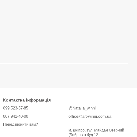
Контактна інформація
099 523-37-85
@Natalia_winni
067 941-40-00
office@art-winni.com.ua
Передзвонити вам?
м. Дніпро, вул. Майдан Озерний
(Боброва) буд.12