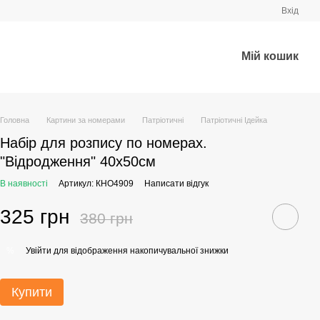
Вхід
Мій кошик
Головна
Картини за номерами
Патріотичні
Патріотичні Ідейка
Набір для розпису по номерах.
"Відродження" 40х50см
В наявності
Артикул: КНО4909
Написати відгук
325 грн
380 грн
Увійти
для відображення накопичувальної знижки
%
Купити