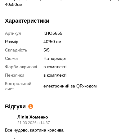
40x50см
Характеристики
Артикул
КНО5655
Розмір
40*50 см
Складність
5/5
Сюжет
Натюрморт
Фарби акрилові
в комплекті
Пензлики
в комплекті
Контрольний
електронний за QR-кодом
лист
Відгуки
1
Лілія Хоменко
21.03.2026 в 14:37
Все чудово, картина красива