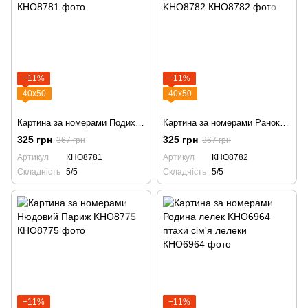
−11%
−11%
40х50
40х50
Картина за номерами Подих океану KHO8781
Картина за номерами Ранок мрії біля моря KHO8782
325 грн
325 грн
367 грн
367 грн
Артикул
КНО8781
Артикул
КНО8782
Складність
5/5
Складність
5/5
−11%
−11%