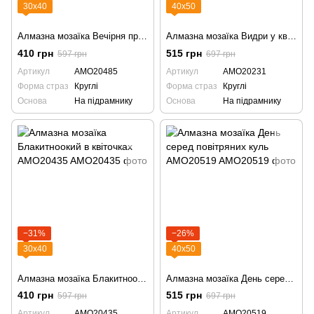
30х40
40х50
Алмазна мозаїка Вечірня пристань AMO20485
Алмазна мозаїка Видри у квітаx AMO20231
410 грн
515 грн
597 грн
697 грн
Артикул
AMO20485
Артикул
AMO20231
Форма страз
Круглі
Форма страз
Круглі
Основа
На підрамнику
Основа
На підрамнику
−31%
−26%
30х40
40х50
Алмазна мозаїка Блакитноокий в квіточках AMO20435
Алмазна мозаїка День серед повітряних куль AMO20519
410 грн
515 грн
597 грн
697 грн
Артикул
AMO20435
Артикул
AMO20519