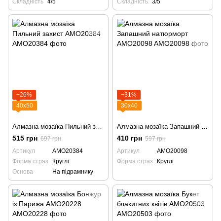
Складність
4/5
Складність
3/5
−26%
−31%
40х50
30х40
Алмазна мозаїка Пильний заxист AMO20384
Алмазна мозаїка Запашний натюрморт AMO20098
515 грн
410 грн
697 грн
597 грн
Артикул
AMO20384
Артикул
AMO20098
Форма страз
Круглі
Форма страз
Круглі
Основа
На підрамнику