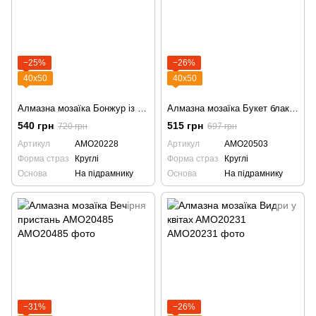
−25%
−26%
40х50
40х50
Алмазна мозаїка Бонжур із Парижа AMO20228
Алмазна мозаїка Букет блакитних квітів AMO20503
540 грн
515 грн
720 грн
697 грн
Артикул
AMO20228
Артикул
AMO20503
Форма страз
Круглі
Форма страз
Круглі
Основа
На підрамнику
Основа
На підрамнику
−31%
−26%