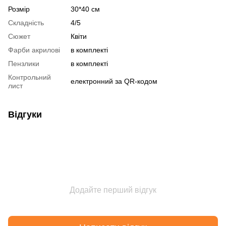
Розмір
30*40 см
Складність
4/5
Сюжет
Квіти
Фарби акрилові
в комплекті
Пензлики
в комплекті
Контрольний
електронний за QR-кодом
лист
Відгуки
Додайте перший відгук