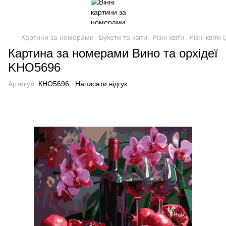
Картини за номерами
Букети та квіти
Різні квіти
Різні квіти 
Картина за номерами Вино та орхідеї
KHO5696
Артикул:
КНО5696
Написати відгук