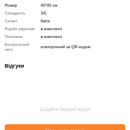
Розмір
40*40 см
Складність
3/5
Сюжет
Квіти
Фарби акрилові
в комплекті
Пензлики
в комплекті
Контрольний
електронний за QR-кодом
лист
Відгуки
Додайте перший відгук