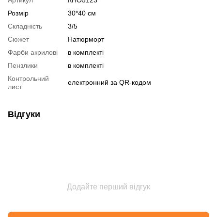
Розмір
30*40 см
Складність
3/5
Сюжет
Натюрморт
Фарби акрилові
в комплекті
Пензлики
в комплекті
Контрольний
електронний за QR-кодом
лист
Відгуки
Додайте перший відгук