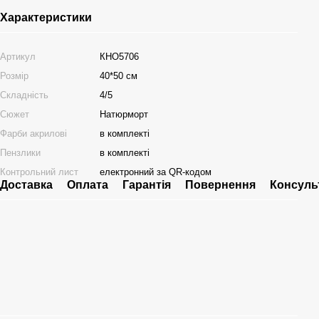
Характеристики
Артикул
КНО5706
Розмір
40*50 см
Складність
4/5
Сюжет
Натюрморт
Фарби акрилові
в комплекті
Пензлики
в комплекті
Контрольний лист
електронний за QR-кодом
Доставка
Оплата
Гарантія
Повернення
Консуль