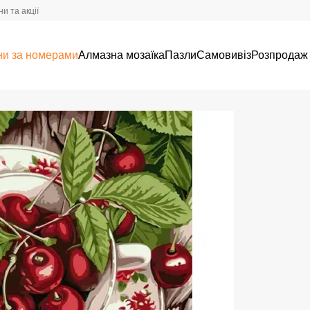
и та акції
ни за номерами
Алмазна мозаїка
Пазли
Самовивіз
Розпродаж