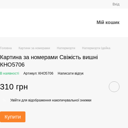
Вхід
Мій кошик
Головна
Картини за номерами
Натюрморти
Натюрморти Ідейка
Картина за номерами Свіжість вишні
КНО5706
В наявності
Артикул: КНО5706
Написати відгук
310 грн
Увійти
для відображення накопичувальної знижки
%
Купити