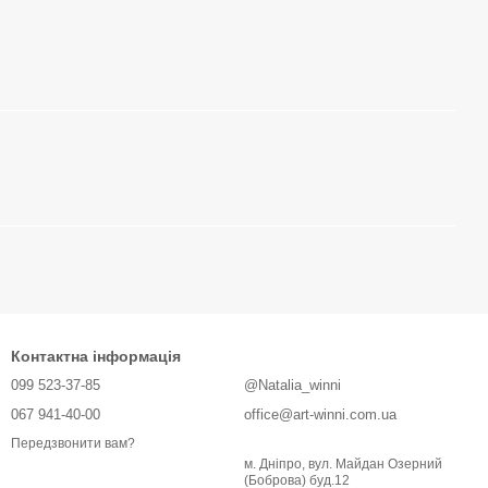
Контактна інформація
099 523-37-85
@Natalia_winni
067 941-40-00
office@art-winni.com.ua
Передзвонити вам?
м. Дніпро, вул. Майдан Озерний
(Боброва) буд.12