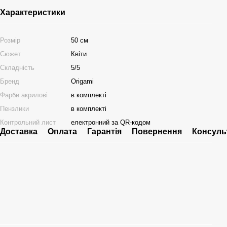
Характеристики
Розмір
50 см
Сюжет
Квіти
Складність
5/5
Бренд
Origami
Фарби акрилові
в комплекті
Пензлики
в комплекті
Контрольний лист
електронний за QR-кодом
Доставка
Оплата
Гарантія
Повернення
Консуль