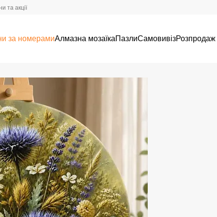
и та акції
ни за номерами
Алмазна мозаїка
Пазли
Самовивіз
Розпродаж