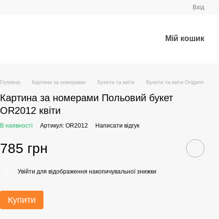
Вхід
Мій кошик
Головна
Картини за номерами
Букети та квіти
Букети та квіти Origami
Картина за номерами Польовий букет
OR2012 квіти
В наявності
Артикул: OR2012
Написати відгук
785 грн
Увійти
для відображення накопичувальної знижки
%
Купити