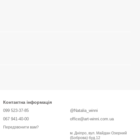
Контактна інформація
099 523-37-85
@Natalia_winni
067 941-40-00
office@art-winni.com.ua
Передзвонити вам?
м. Дніпро, вул. Майдан Озерний
(Боброва) буд.12