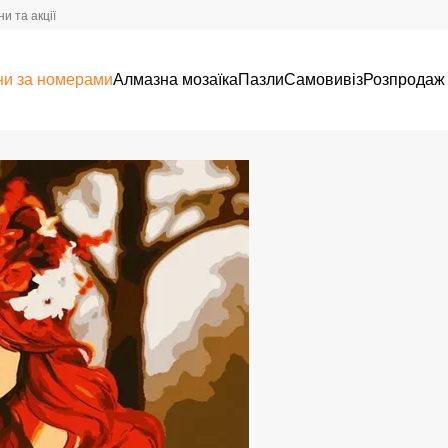
и та акції
ни за номерами
Алмазна мозаїка
Пазли
Самовивіз
Розпродаж