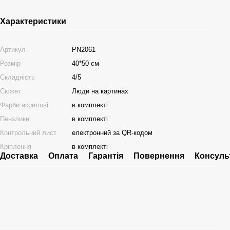
Характеристики
Артикул
PN2061
Розмір
40*50 см
Складність
4/5
Сюжет
Люди на картинах
Фарби акрилові
в комплекті
Пензлики
в комплекті
Контрольний лист
електронний за QR-кодом
Кріплення
в комплекті
Доставка
Оплата
Гарантія
Повернення
Консуль