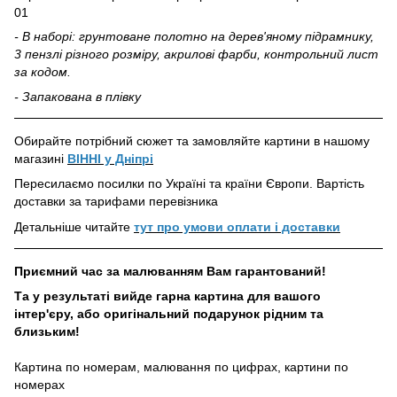
01
- В наборі: грунтоване полотно на дерев'яному підрамнику,
3 пензлі різного розміру, акрилові фарби, контрольний лист
за кодом.
- Запакована в плівку
Обирайте потрібний сюжет та замовляйте картини в нашому
магазині
ВІННІ у Дніпрі
Пересилаємо посилки по Україні та країни Європи. Вартість
доставки за тарифами перевізника
Детальніше читайте
тут про умови оплати і доставки
Приємний час за малюванням Вам гарантований!
Та у результаті вийде гарна картина для вашого
інтер'єру, або оригінальний подарунок рідним та
близьким!
Картина по номерам, малювання по цифрах, картини по
номерах