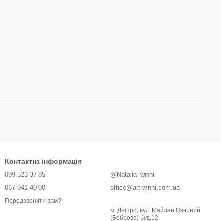
Контактна інформація
099 523-37-85
@Natalia_winni
067 941-40-00
office@art-winni.com.ua
Передзвонити вам?
м. Дніпро, вул. Майдан Озерний
(Боброва) буд.12