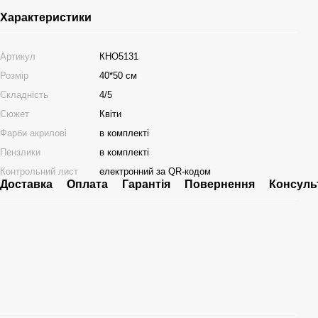
Характеристики
Артикул
КНО5131
Розмір
40*50 см
Складність
4/5
Сюжет
Квіти
Фарби акрилові
в комплекті
Пензлики
в комплекті
Контрольний лист
електронний за QR-кодом
Доставка
Оплата
Гарантія
Повернення
Консуль