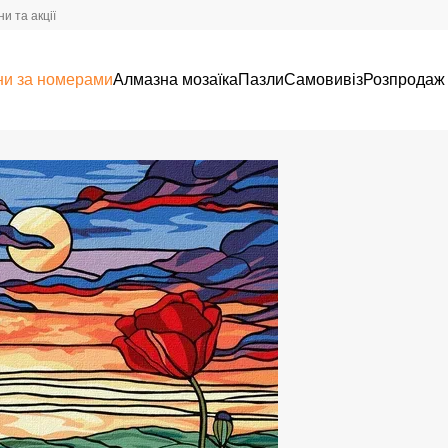
и та акції
ни за номерами
Алмазна мозаїка
Пазли
Самовивіз
Розпродаж