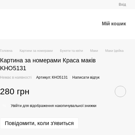
Вхід
Мій кошик
Головна
Картини за номерами
Букети та квіти
Маки
Маки Ідейка
Картина за номерами Краса маків
KHO5131
Немає в наявності
Артикул: КНО5131
Написати відгук
280 грн
Увійти
для відображення накопичувальної знижки
%
Повідомити, коли з'явиться