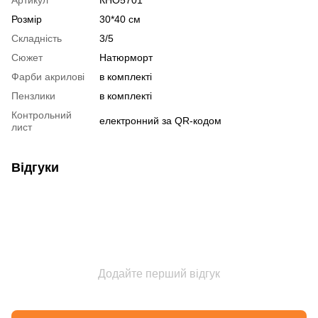
Розмір
30*40 см
Складність
3/5
Сюжет
Натюрморт
Фарби акрилові
в комплекті
Пензлики
в комплекті
Контрольний
електронний за QR-кодом
лист
Відгуки
Додайте перший відгук