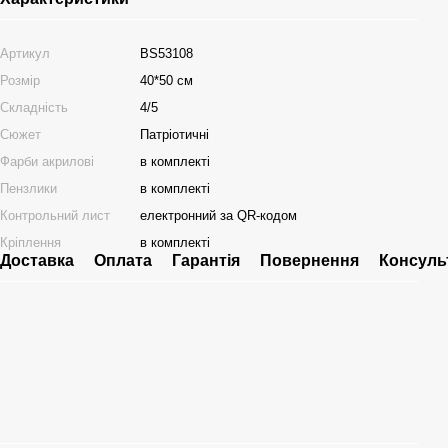
Артикул
BS53108
Розмір
40*50 см
Складність
4/5
Сюжет
Патріотичні
Фарби акрилові
в комплекті
Пензлики
в комплекті
Контрольний лист
електронний за QR-кодом
Кріплення
в комплекті
Доставка
Оплата
Гарантія
Повернення
Консуль