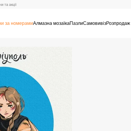
и та акції
ни за номерами
Алмазна мозаїка
Пазли
Самовивіз
Розпродаж