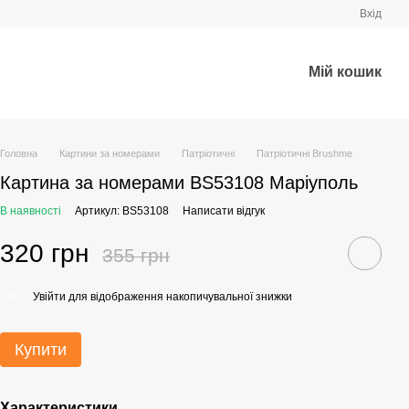
Вхід
Мій кошик
Головна
Картини за номерами
Патріотичні
Патріотичні Brushme
Картина за номерами BS53108 Маріуполь
В наявності
Артикул: BS53108
Написати відгук
320 грн
355 грн
Увійти
для відображення накопичувальної знижки
%
Купити
Характеристики