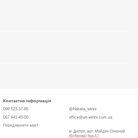
Контактна інформація
099 523-37-85
@Natalia_winni
067 941-40-00
office@art-winni.com.ua
Передзвонити вам?
м. Дніпро, вул. Майдан Озерний
(Боброва) буд.12