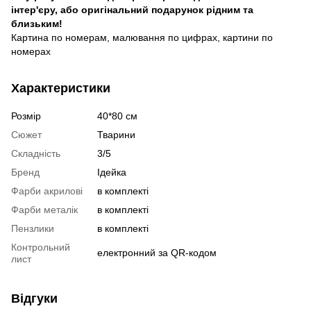
інтер'єру, або оригінальний подарунок рідним та
близьким!
Картина по номерам, малювання по цифрах, картини по
номерах
Характеристики
Розмір
40*80 см
Сюжет
Тварини
Складність
3/5
Бренд
Ідейка
Фарби акрилові
в комплекті
Фарби металік
в комплекті
Пензлики
в комплекті
Контрольний
електронний за QR-кодом
лист
Відгуки