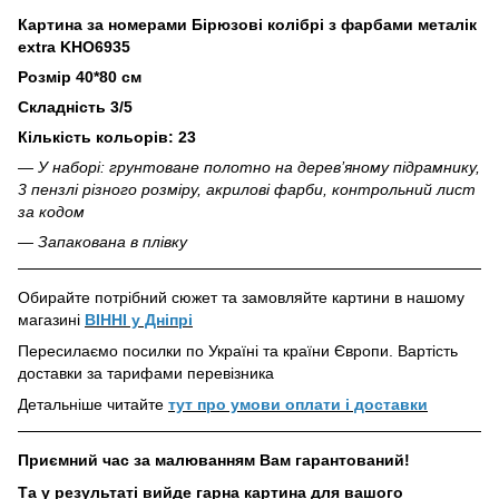
Картина за номерами Бірюзові колібрі з фарбами металік
extra KHO6935
Розмір 40*80 см
Складність 3/5
Кількість кольорів: 23
— У наборі: грунтоване полотно на дерев’яному підрамнику,
3 пензлі різного розміру, акрилові фарби, контрольний лист
за кодом
— Запакована в плівку
Обирайте потрібний сюжет та замовляйте картини в нашому
магазині
ВІННІ у Дніпрі
Пересилаємо посилки по Україні та країни Європи. Вартість
доставки за тарифами перевізника
Детальніше читайте
тут про умови оплати і доставки
Приємний час за малюванням Вам гарантований!
Та у результаті вийде гарна картина для вашого