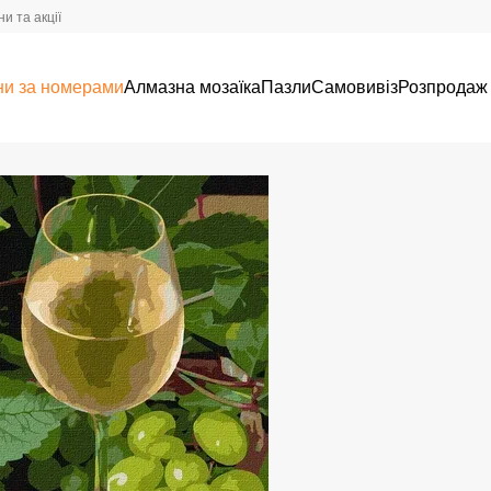
и та акції
ни за номерами
Алмазна мозаїка
Пазли
Самовивіз
Розпродаж