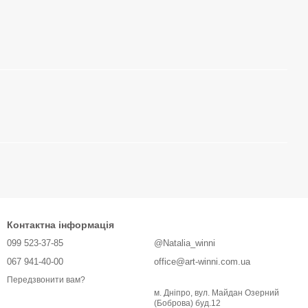
Контактна інформація
099 523-37-85
@Natalia_winni
067 941-40-00
office@art-winni.com.ua
Передзвонити вам?
м. Дніпро, вул. Майдан Озерний
(Боброва) буд.12