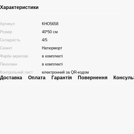
Характеристики
Артикул
КНО5658
Розмір
40*50 см
Складність
4/5
Сюжет
Натюрморт
Фарби акрилові
в комплекті
Пензлики
в комплекті
Контрольний лист
електронний за QR-кодом
Доставка
Оплата
Гарантія
Повернення
Консуль