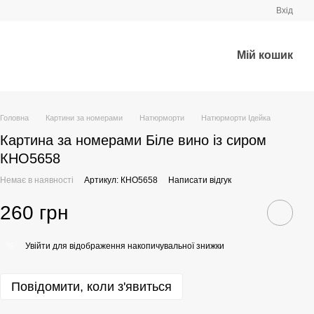
Вхід
Мій кошик
Головна
Картини за номерами
Натюрморти
Натюрморти Ідейка
Картина за номерами Біле вино із сиром
КНО5658
Немає в наявності
Артикул: КНО5658
Написати відгук
260 грн
Увійти
для відображення накопичувальної знижки
%
Повідомити, коли з'явиться