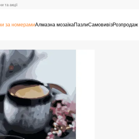
и та акції
ни за номерами
Алмазна мозаїка
Пазли
Самовивіз
Розпродаж