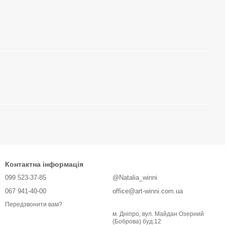
Контактна інформація
099 523-37-85
@Natalia_winni
067 941-40-00
office@art-winni.com.ua
Передзвонити вам?
м. Дніпро, вул. Майдан Озерний
(Боброва) буд.12