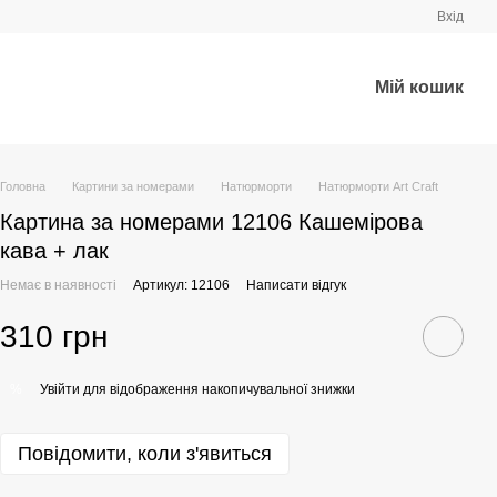
Вхід
Мій кошик
Головна
Картини за номерами
Натюрморти
Натюрморти Art Craft
Картина за номерами 12106 Кашемірова
кава + лак
Немає в наявності
Артикул: 12106
Написати відгук
310 грн
Увійти
для відображення накопичувальної знижки
%
Повідомити, коли з'явиться