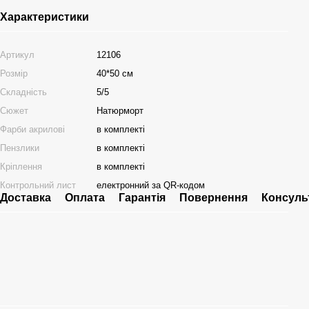
Характеристики
Артикул
12106
Розмір
40*50 см
Складність
5/5
Сюжет
Натюрморт
Фарби акрилові
в комплекті
Пензлики
в комплекті
Кріплення
в комплекті
Контрольний лист
електронний за QR-кодом
Доставка
Оплата
Гарантія
Повернення
Консуль