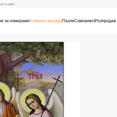
и та акції
ни за номерами
Алмазна мозаїка
Пазли
Самовивіз
Розпродаж