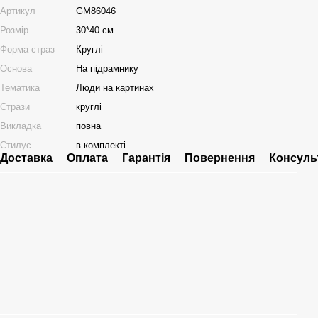
Артикул
GM86046
Розмір
30*40 см
Форма страз
Круглі
Основа
На підрамнику
Тематика
Люди на картинах
Стрази
круглі
Викладка
повна
Стилус
в комплекті
Доставка
Оплата
Гарантія
Повернення
Консуль