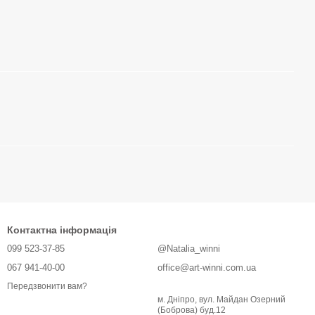
Контактна інформація
099 523-37-85
@Natalia_winni
067 941-40-00
office@art-winni.com.ua
Передзвонити вам?
м. Дніпро, вул. Майдан Озерний
(Боброва) буд.12