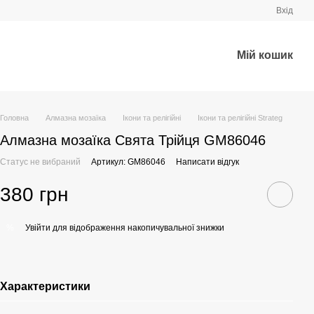
Вхід
Мій кошик
Головна
Алмазна мозаїка
Ікони та релігійні
Ікони та релігійні Strateg
Алмазна мозаїка Свята Трійця GM86046
Статус не вибраний
Артикул: GM86046
Написати відгук
380 грн
Увійти
для відображення накопичувальної знижки
%
Характеристики