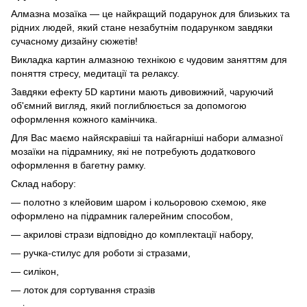
Алмазна мозаїка — це найкращий подарунок для близьких та
рідних людей, який стане незабутнім подарунком завдяки
сучасному дизайну сюжетів!
Викладка картин алмазною технікою є чудовим заняттям для
поняття стресу, медитації та релаксу.
Завдяки ефекту 5D картини мають дивовижний, чаруючий
об'ємний вигляд, який поглиблюється за допомогою
оформлення кожного камінчика.
Для Вас маємо найяскравіші та найгарніші набори алмазної
мозаїки на підрамнику, які не потребують додаткового
оформлення в багетну рамку.
Склад набору:
— полотно з клейовим шаром і кольоровою схемою, яке
оформлено на підрамник галерейним способом,
— акрилові стрази відповідно до комплектації набору,
— ручка-стилус для роботи зі стразами,
— силікон,
— лоток для сортування стразів