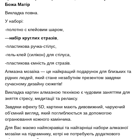
Божа Матір
Викладка повна.
У наборі:
-полотно с клейовим шаром,
—
набір круглих стразів
,
-пластикова ручка-стілус,
-гель-клей (силікон) для стілуса,
-пластикова ємність для стразів.
Алмазна мозаїка — це найкращий подарунок для близьких та
рідних людей, який стане незабутнім презентом завдяки
сучасному дизайну сюжетів!
Викладка картин алмазною технікою є чудовим заняттям для
зняття стресу, медитації та релаксу.
Завдяки ефекту 5D, картини мають дивовижний, чаруючий
об’ємний вигляд, який поглиблюється за допомогою
огранювання кожного камінчика.
Для Вас маємо найяскравіші та найгарніші набори алмазної
мозаїки на підрамнику, котрі не потребують додаткового