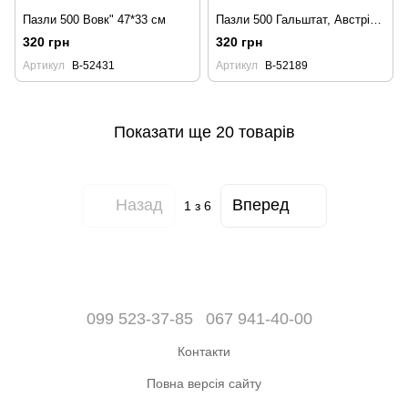
Пазли 500 Вовк" 47*33 см
Пазли 500 Гальштат, Австрія 47*33 см
320 грн
320 грн
Артикул
B-52431
Артикул
B-52189
Показати ще 20 товарів
Назад
Вперед
1
з 6
099 523-37-85
067 941-40-00
Контакти
Повна версія сайту