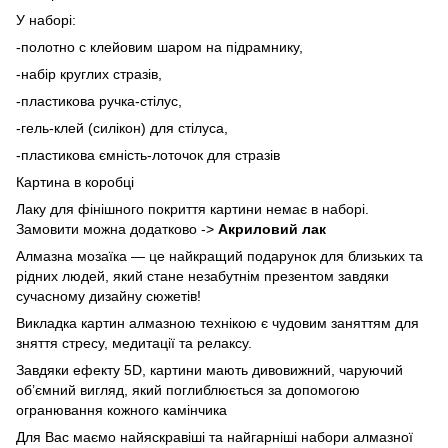
У наборі:
-полотно с клейовим шаром на підрамнику,
-набір круглих стразів,
-пластикова ручка-стілус,
-гель-клей (силікон) для стілуса,
-пластикова ємність-лоточок для стразів
Картина в коробці
Лаку для фінішного покриття картини немає в наборі.
Замовити можна додатково ->
Акриловий лак
Алмазна мозаїка — це найкращий подарунок для близьких та
рідних людей, який стане незабутнім презентом завдяки
сучасному дизайну сюжетів!
Викладка картин алмазною технікою є чудовим заняттям для
зняття стресу, медитації та релаксу.
Завдяки ефекту 5D, картини мають дивовижний, чаруючий
об’ємний вигляд, який поглиблюється за допомогою
огранювання кожного камінчика
Для Вас маємо найяскравіші та найгарніші набори алмазної