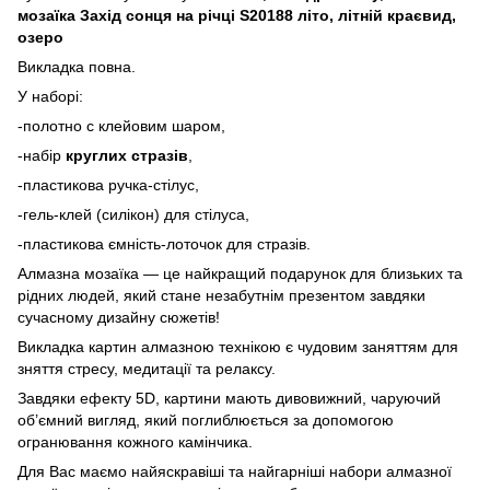
мозаїка Захід сонця на річці S20188 літо, літній краєвид,
озеро
Викладка повна.
У наборі:
-полотно с клейовим шаром,
-набір
круглих стразів
,
-пластикова ручка-стілус,
-гель-клей (силікон) для стілуса,
-пластикова ємність-лоточок для стразів.
Алмазна мозаїка — це найкращий подарунок для близьких та
рідних людей, який стане незабутнім презентом завдяки
сучасному дизайну сюжетів!
Викладка картин алмазною технікою є чудовим заняттям для
зняття стресу, медитації та релаксу.
Завдяки ефекту 5D, картини мають дивовижний, чаруючий
об’ємний вигляд, який поглиблюється за допомогою
огранювання кожного камінчика.
Для Вас маємо найяскравіші та найгарніші набори алмазної