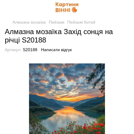
Алмазна мозаїка
Пейзажі
Пейзажі Китай
Алмазна мозаїка Захід сонця на
річці S20188
Артикул:
S20188
Написати відгук