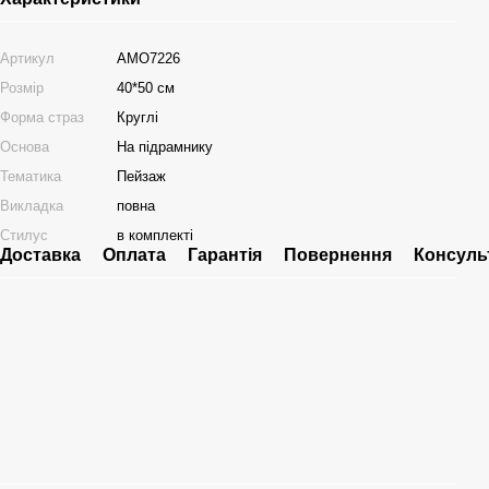
Артикул
AMO7226
Розмір
40*50 см
Форма страз
Круглі
Основа
На підрамнику
Тематика
Пейзаж
Викладка
повна
Стилус
в комплекті
Доставка
Оплата
Гарантія
Повернення
Консуль