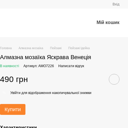
Вхід
Мій кошик
Головна
Алмазна мозаїка
Пейзажі
Пейзажі Ідейка
Алмазна мозаїка Яскрава Венеція
В наявності
Артикул: AMO7226
Написати відгук
490 грн
Увійти
для відображення накопичувальної знижки
%
Купити
Характеристики