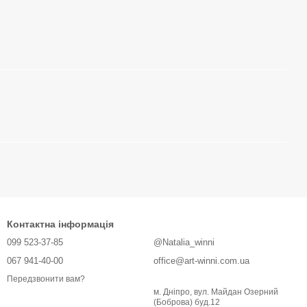
Контактна інформація
099 523-37-85
@Natalia_winni
067 941-40-00
office@art-winni.com.ua
Передзвонити вам?
м. Дніпро, вул. Майдан Озерний
(Боброва) буд.12