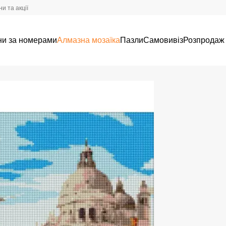
и та акції
ни за номерами
Алмазна мозаїка
Пазли
Самовивіз
Розпродаж